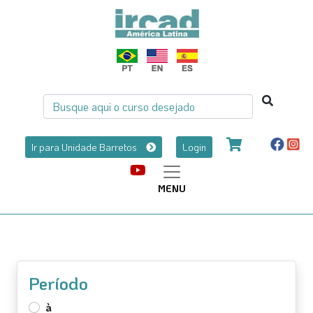
Ir para Unidade Barretos
Login
MENU
Período
à