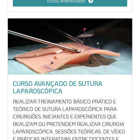
Estou interessado
MEDICINA COM BASE EM EVIDÊNCIAS
ENCONTRADAS EM HÉRNIAS DA PAREDE
ABDOMINAL, TÉCNICAS CIRÚRGICAS E
PROCEDIMENTOS “PASSO-A-PASSO” EM
DIFERENTES CIRURGIAS DA PAREDE
ABDOMINAL, DURANTE EXERCÍCIOS PRÁTICOS
DE LABORATÓRIO EM TECIDOS E ANIMAIS
ORIENTADOS POR ESPECIALISTAS, INTERAÇÃO
COM CIRURGIÕES TREINADOS (PARTICIPANTES
DO CURSO) ATRAVÉS DE VÍDEOS EDITADOS E
CIRURGIAS AO VIVO, DISCUSSÃO DE INDICAÇÕES
CURSO AVANÇADO DE SUTURA
CIRÚRGICAS E SUAS COMPLICAÇÕES.
LAPAROSCÓPICA
REALIZAR TREINAMENTO BÁSICO PRÁTICO E
TEÓRICO DE SUTURA LAPAROSCÓPICA PARA
CIRURGIÕES INICIANTES E EXPERIENTES QUE
REALIZAM OU PRETENDEM REALIZAR CIRURGIA
LAPAROSCÓPICA. SESSÕES TEÓRICAS, DE VÍDEO
E PRÁTICAS INTERATIVAS ENTRE DOCENTES E