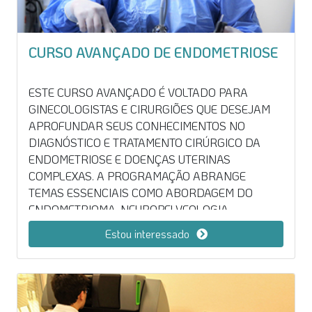
CURSO AVANÇADO DE ENDOMETRIOSE
ESTE CURSO AVANÇADO É VOLTADO PARA
GINECOLOGISTAS E CIRURGIÕES QUE DESEJAM
APROFUNDAR SEUS CONHECIMENTOS NO
DIAGNÓSTICO E TRATAMENTO CIRÚRGICO DA
ENDOMETRIOSE E DOENÇAS UTERINAS
COMPLEXAS. A PROGRAMAÇÃO ABRANGE
TEMAS ESSENCIAIS COMO ABORDAGEM DO
ENDOMETRIOMA, NEUROPELVEOLOGIA
APLICADA, ENDOMETRIOSE DE PARAMÉTRIO,
Estou interessado
INTESTINAL E URINÁRIA, ALÉM DA ADENOMIOSE.
COMBINANDO TEORIA, DISCUSSÃO DE CASOS
CLÍNICOS, CIRURGIAS AO VIVO E PRÁTICA EM
LABORATÓRIO, O CURSO PROPORCIONA
ATUALIZAÇÃO CIENTÍFICA E TREINAMENTO EM