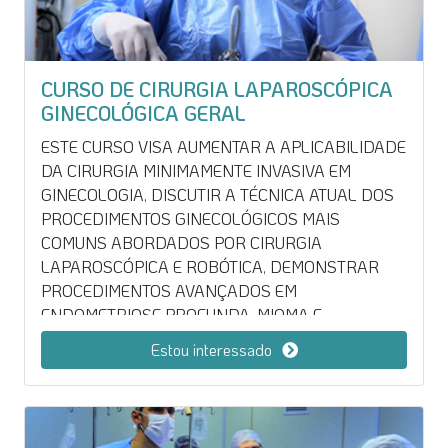
CURSO DE CIRURGIA LAPAROSCÓPICA
GINECOLÓGICA GERAL
ESTE CURSO VISA AUMENTAR A APLICABILIDADE
DA CIRURGIA MINIMAMENTE INVASIVA EM
GINECOLOGIA, DISCUTIR A TÉCNICA ATUAL DOS
PROCEDIMENTOS GINECOLÓGICOS MAIS
COMUNS ABORDADOS POR CIRURGIA
LAPAROSCÓPICA E ROBÓTICA, DEMONSTRAR
PROCEDIMENTOS AVANÇADOS EM
ENDOMETRIOSE PROFUNDA, MIOMA E
ONCOLOGIA. COM SESSÕES PRÁTICAS, TEÓRICAS
Estou interessado
E CIRURGIAS AO VIVO. CURSO COM VALOR
PROMOCIONAL. DESCONTOS OFERECIDOS PARA
PARCEIROS, SOCIEDADES E EX-ALUNOS NÃO SÃO
APLICÁVEIS.