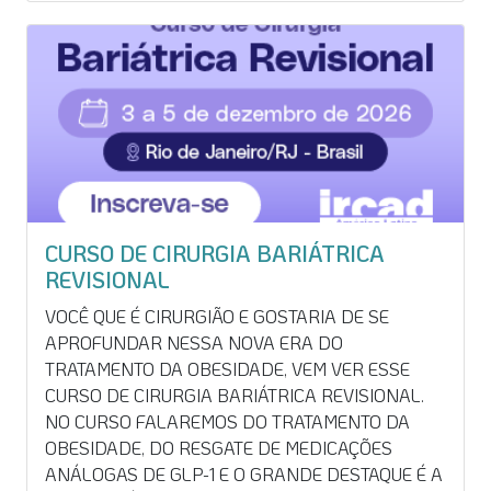
SOMENTE ELAS, SEM AS DEMAIS ETAPAS, NÃO
CONFIGURAM A CERTIFICAÇÃO PARA REALIZAR
PROCEDIMENTOS ROBÓTICOS, TAMPOUCO
SUBSTITUEM O PROCESSO DE CERTIFICAÇÃO. O
AUNO DEVE FAZER SEU CADASTRO NA
PLATAFORMA ONLINE DA INTUITIVE,
HTTPS://MY.INTUITIVE.COM/SURGEONS.HTML,
PARA A UÇÃO DA ETAPA TEÓRICA. APÓS A
CONCLUSÃO DESSA PARTE, VOCÊ DEVERÁ NOS
ENVIAR POR E-MAIL O CERTIFICADO DE
CURSO DE CIRURGIA BARIÁTRICA
CONCLUSÃO. SOMENTE APÓS ENVIO DO
REVISIONAL
CERTIFICADO, VOCÊ PODERÁ FAZER A
VOCÊ QUE É CIRURGIÃO E GOSTARIA DE SE
MARCAÇÃO DOS HORÁRIOS DE TREINAMENTO
APROFUNDAR NESSA NOVA ERA DO
COM PRÁTICO NOS SIMULADORES DO IRCAD RIO
TRATAMENTO DA OBESIDADE, VEM VER ESSE
DE JANEIRO. O TREINAMENTO PRÁTICO PODE
CURSO DE CIRURGIA BARIÁTRICA REVISIONAL.
SER REALIZADO DE SEGUNDA À SEXTA, DE 8H ÀS
NO CURSO FALAREMOS DO TRATAMENTO DA
18H, SÃO PERMITIDAS ATÉ 8H DE TREINAMENTO
OBESIDADE, DO RESGATE DE MEDICAÇÕES
POR DIA (MAS NÃO É RECOMENDADO, POIS SE
ANÁLOGAS DE GLP-1 E O GRANDE DESTAQUE É A
TORNA EXAUSTIVO E COMPROMETE O