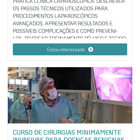
PRÁTICA CLÍNICA LAPAROSCÓPICA. DESCREVER
OS PASSOS TÉCNICOS UTILIZADOS PARA
PROCEDIMENTOS LAPAROSCÓPICOS
AVANÇADOS. APRESENTAR RESULTADOS E
POSSÍVEIS COMPLICAÇÕES E COMO PREVENI-
LOS. PRATICAR TREINAMENTO PÉLVICO E TECIDO
VIVO PARA DAR AO PARTICIPANTE A
Estou interessado
CAPACIDADE TÉCNICA PARA MELHORAR SUA
PRÁTICA. ESTE CURSO É EXCLUSIVO PARA
MÉDICOS RESIDENTES. PEDIMOS QUE NOS ENVIE
O SEU COMPROVANTE DE INSCRIÇÃO NO SEU
PROGRAMA DE RESIDÊNCIA MÉDICA PARA
CONTACT@IRCADRIO.COM.BR. ESTE DOCUMENTO
É MANDATÓRIO, SEM O RECEBIMENTO DO
MESMO, NÃO SERÁ PERMITIDA A REALIZAÇÃO
DO CURSO. CURSO COM VALOR PROMOCIONAL.
NÃO SE APLICAM DESCONTOS OFERECIDOS
PARA SOCIEDADES, INDÚSTRIAS, EMPRESAS E
CURSO DE CIRURGIAS MINIMAMENTE
EX-ALUNOS.
INVASIVAS PARA DOENÇAS BENIGNAS