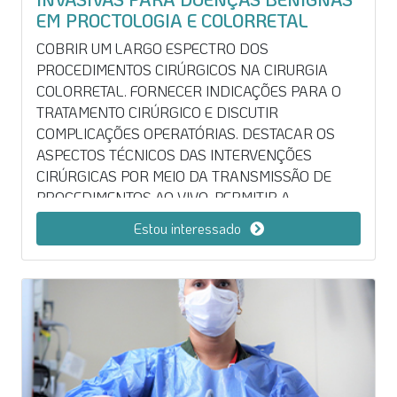
EM PROCTOLOGIA E COLORRETAL
COBRIR UM LARGO ESPECTRO DOS
PROCEDIMENTOS CIRÚRGICOS NA CIRURGIA
COLORRETAL. FORNECER INDICAÇÕES PARA O
TRATAMENTO CIRÚRGICO E DISCUTIR
COMPLICAÇÕES OPERATÓRIAS. DESTACAR OS
ASPECTOS TÉCNICOS DAS INTERVENÇÕES
CIRÚRGICAS POR MEIO DA TRANSMISSÃO DE
PROCEDIMENTOS AO VIVO. PERMITIR A
DISCUSSÃO EM TEMPO REAL ENTRE OS
Estou interessado
OPERADORES E OS CIRURGIÕES RESIDENTES.
FORNECER SESSÕES DE EXPERIÊNCIA PRÁTICA
PARA MELHORAR HABILIDADES EM CIRURGIA
POR LAPAROSCOPIA, POR MEIO DA PRÁTICA EM
TECIDO VIVO SOB TUTORIAIS DE ESPECIALISTAS.
DESCREVER RESULTADOS CLÍNICOS PÓS-
OPERATÓRIOS E APLICAÇÕES PRÁTICAS DA
MEDICINA CLÍNICA BASEADA EM EVIDÊNCIAS.